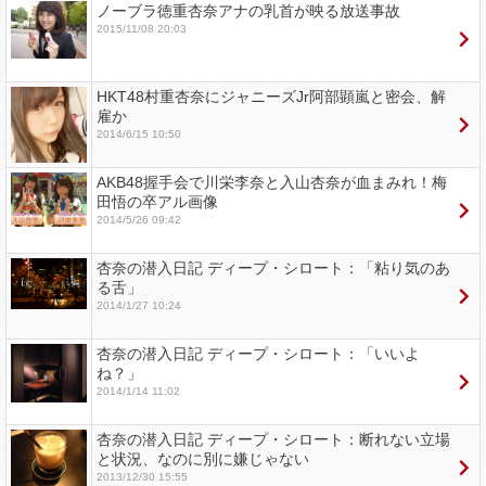
ノーブラ徳重杏奈アナの乳首が映る放送事故
2015/11/08 20:03
HKT48村重杏奈にジャニーズJr阿部顕嵐と密会、解
雇か
2014/6/15 10:50
AKB48握手会で川栄李奈と入山杏奈が血まみれ！梅
田悟の卒アル画像
2014/5/26 09:42
杏奈の潜入日記 ディープ・シロート：「粘り気のあ
る舌」
2014/1/27 10:24
杏奈の潜入日記 ディープ・シロート：「いいよ
ね？」
2014/1/14 11:02
杏奈の潜入日記 ディープ・シロート：断れない立場
と状況、なのに別に嫌じゃない
2013/12/30 15:55