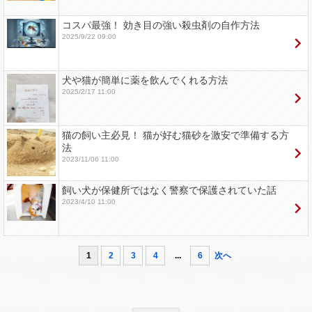
コスパ最強！ 効き目の強い殺虫剤の自作方法
2025/9/22 09:00
犬や猫が簡単に薬を飲んでくれる方法
2025/2/17 11:00
猫の飼い主必見！ 猫が好む猫砂を激安で準備する方
法
2023/11/06 11:00
飼い犬が保健所ではなく警察で保護されていた話
2023/4/10 11:00
1
2
3
4
...
6
次へ