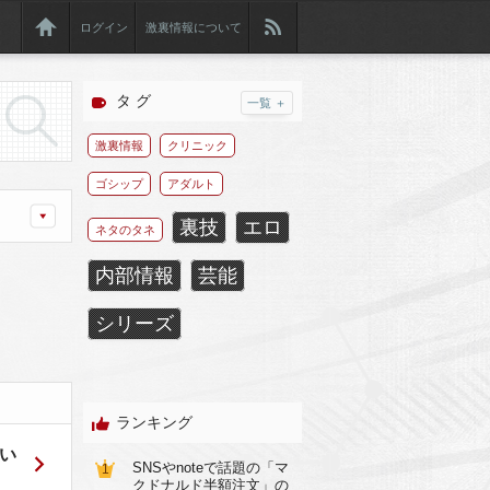
ログイン
激裏情報について
タ グ
一覧 ＋
激裏情報
クリニック
ゴシップ
アダルト
裏技
エロ
ネタのタネ
内部情報
芸能
シリーズ
ランキング
い
SNSやnoteで話題の「マ
1
クドナルド半額注文」の