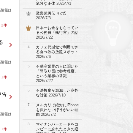
危険な正体
2026/7/1
裏情報は
激裏武勇伝 その5
2
2026/7/3
！
2
件
日本一お金をもらってい
3
る公務員「執行官」の話
2026/7/22
る
4
カフェ代感覚で利用でき
る食べ飲み放題スポット
2026/7/6
裏情報は
5
不動産業界の人に聞いた
「間取り図は参考程度」
という業界の常識
！
1
件
2026/7/22
6
不法投棄が激減した意外
申告
な対策
2026/7/10
7
メルカリで絶対にiPhone
を買わないほうがいい理
裏情報は
由
2026/7/2
8
マイナンバーカードをコ
ンビニに忘れたときの返
！
1
件