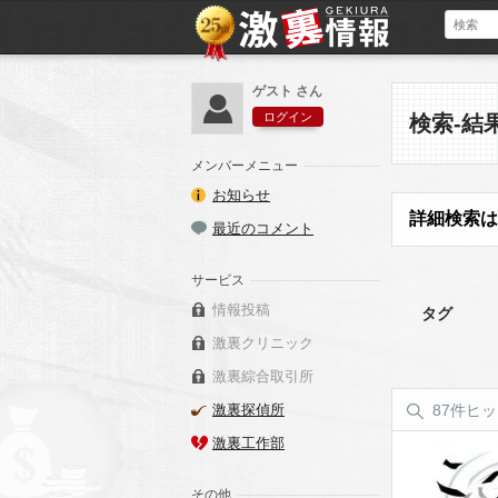
ゲスト さん
ログイン
検索-結
メンバーメニュー
お知らせ
詳細検索は
最近のコメント
サービス
情報投稿
タグ
激裏クリニック
激裏綜合取引所
激裏探偵所
87件ヒ
激裏工作部
その他