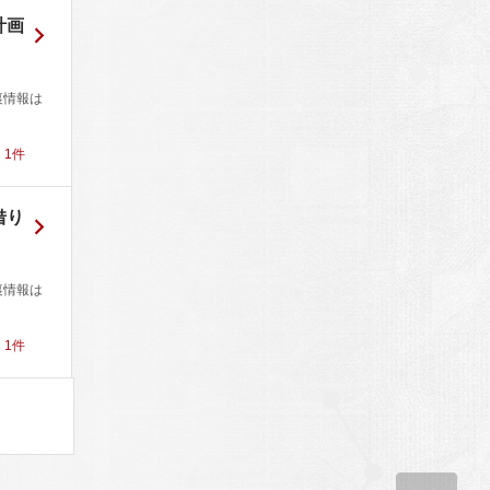
計画
裏情報は
！
1
件
借り
裏情報は
！
1
件