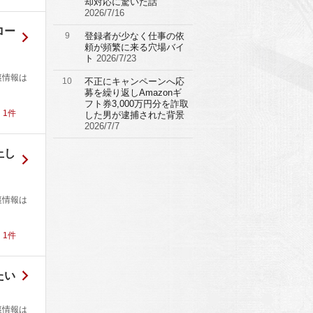
却対応に驚いた話
2026/7/16
ロー
9
登録者が少なく仕事の依
頼が頻繁に来る穴場バイ
ト
2026/7/23
裏情報は
10
不正にキャンペーンへ応
募を繰り返しAmazonギ
フト券3,000万円分を詐取
！
1
件
した男が逮捕された背景
2026/7/7
止し
裏情報は
！
1
件
たい
裏情報は