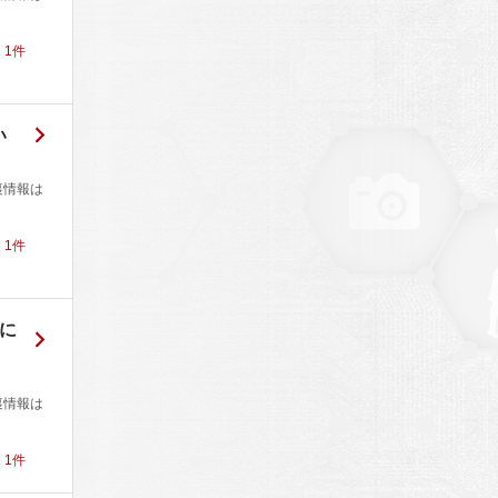
！
1
件
い
裏情報は
！
1
件
に
裏情報は
！
1
件