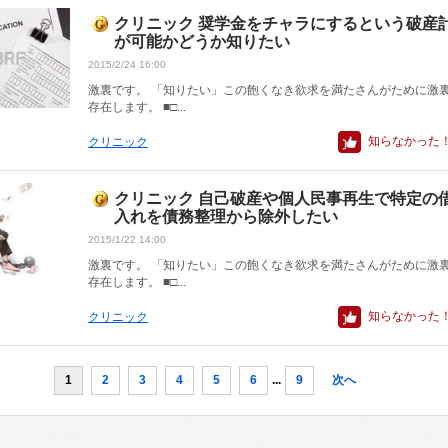
クリニック 奨学金をチャラにするという破産
が可能かどうか知りたい
2015/2/24 16:00
激裏です。 「知りたい」この飽くなき欲求を満たさんがために激
存在します。 ■□...
知らなかった
クリニック
クリニック 自己破産や個人民事再生で特定の
入れを債務整理から除外したい
2015/1/22 14:00
激裏です。 「知りたい」この飽くなき欲求を満たさんがために激
存在します。 ■□...
知らなかった
クリニック
1
2
3
4
5
6
...
9
次へ