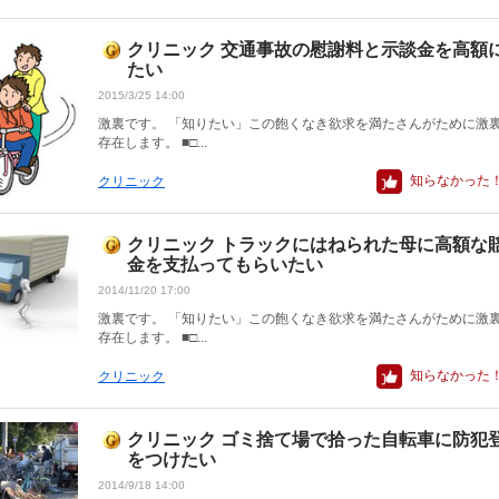
クリニック 交通事故の慰謝料と示談金を高額
たい
2015/3/25 14:00
激裏です。 「知りたい」この飽くなき欲求を満たさんがために激
存在します。 ■□...
知らなかった
クリニック
クリニック トラックにはねられた母に高額な
金を支払ってもらいたい
2014/11/20 17:00
激裏です。 「知りたい」この飽くなき欲求を満たさんがために激
存在します。 ■□...
知らなかった
クリニック
クリニック ゴミ捨て場で拾った自転車に防犯
をつけたい
2014/9/18 14:00