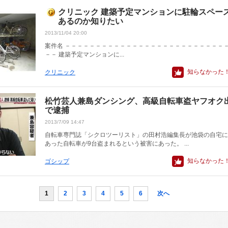
クリニック 建築予定マンションに駐輪スペー
あるのか知りたい
2013/11/04 20:00
案件名 －－－－－－－－－－－－－－－－－－－－－－－－－－
－－ 建築予定マンションに...
知らなかった
クリニック
松竹芸人兼島ダンシング、高級自転車盗ヤフオク
で逮捕
2013/7/09 14:47
自転車専門誌「シクロツーリスト」の田村浩編集長が池袋の自宅に
あった自転車が9台盗まれるという被害にあった。 ...
知らなかった
ゴシップ
1
2
3
4
5
6
次へ