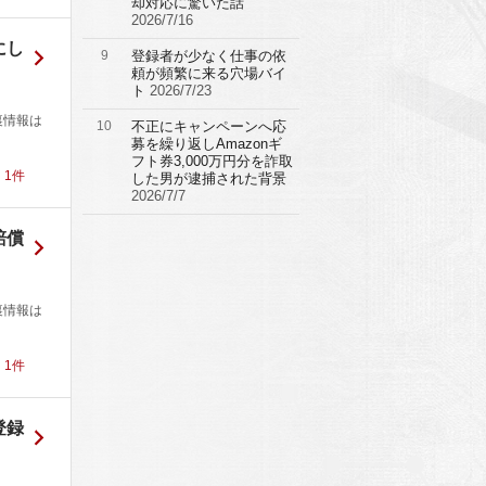
却対応に驚いた話
2026/7/16
にし
9
登録者が少なく仕事の依
頼が頻繁に来る穴場バイ
ト
2026/7/23
裏情報は
10
不正にキャンペーンへ応
募を繰り返しAmazonギ
フト券3,000万円分を詐取
！
1
件
した男が逮捕された背景
2026/7/7
賠償
裏情報は
！
1
件
登録