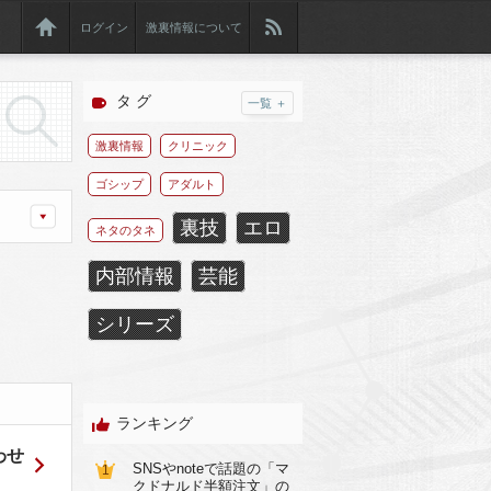
ログイン
激裏情報について
タ グ
一覧 ＋
激裏情報
クリニック
ゴシップ
アダルト
裏技
エロ
ネタのタネ
内部情報
芸能
シリーズ
ランキング
わせ
SNSやnoteで話題の「マ
1
クドナルド半額注文」の