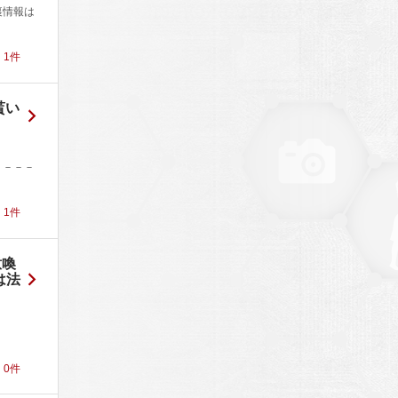
裏情報は
！
1
件
貰い
－－－－
！
1
件
意喚
は法
！
0
件