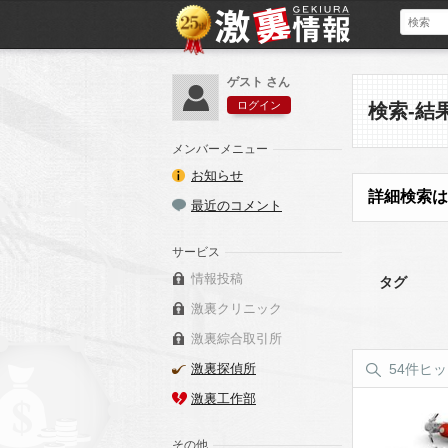
ゲスト さん
ログイン
検索-結
メンバーメニュー
お知らせ
詳細検索は
最近のコメント
サービス
情報投稿
タグ
激裏クリニック
激裏綜合取引所
激裏探偵所
54件ヒ
激裏工作部
その他