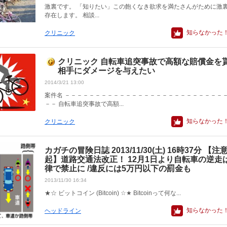
激裏です。 「知りたい」この飽くなき欲求を満たさんがために激
存在します。 相談...
知らなかった
クリニック
クリニック 自転車追突事故で高額な賠償金を
相手にダメージを与えたい
2014/3/21 13:00
案件名 －－－－－－－－－－－－－－－－－－－－－－－－－－
－－ 自転車追突事故で高額...
知らなかった
クリニック
カガチの冒険日誌 2013/11/30(土) 16時37分 【注
起】道路交通法改正！ 12月1日より自転車の逆走
律で禁止に /違反には5万円以下の罰金も
2013/11/30 16:34
★☆ ビットコイン (Bitcoin) ☆★ Bitcoinって何な...
知らなかった
ヘッドライン