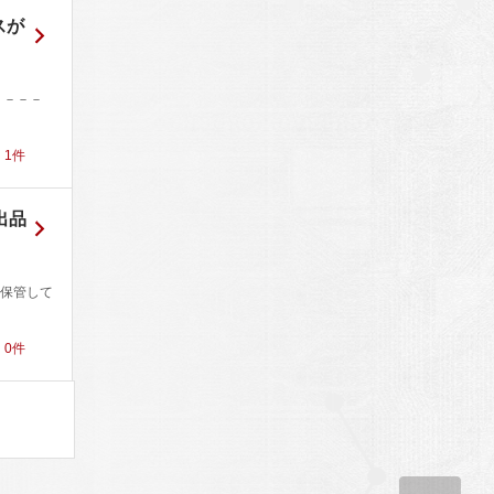
スが
－－－－
！
1
件
出品
保管して
！
0
件