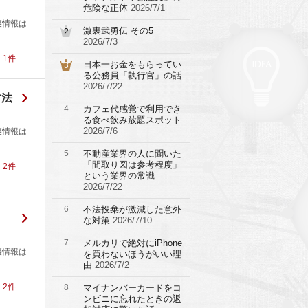
危険な正体
2026/7/1
裏情報は
激裏武勇伝 その5
2
2026/7/3
！
1
件
日本一お金をもらってい
3
る公務員「執行官」の話
2026/7/22
方法
4
カフェ代感覚で利用でき
る食べ飲み放題スポット
2026/7/6
裏情報は
5
不動産業界の人に聞いた
「間取り図は参考程度」
！
2
件
という業界の常識
2026/7/22
6
不法投棄が激減した意外
な対策
2026/7/10
7
メルカリで絶対にiPhone
裏情報は
を買わないほうがいい理
由
2026/7/2
！
2
件
8
マイナンバーカードをコ
ンビニに忘れたときの返