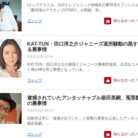
Iカップグラドル、元日テレジェニック候補生の鷹羽澪オフィシャ
「鷹羽澪のアクティブSTORY」が閉鎖、所...
知らなかった
ゴシップ
KAT-TUN・田口淳之介ジャニーズ退所騒動の黒
る裏事情
2015/12/04 10:44
KAT-TUN・田口淳之介の脱退とジャニーズ事務所退所。正式なコ
く噂が噂を呼ぶ事態となっている。 ...
知らなかった
ゴシップ
逮捕されていたアンタッチャブル柴田英嗣、冤罪
の裏事情
2015/10/10 19:45
活動停止中に「逮捕されていた」と衝撃の事実を公表したアンタッ
柴田英嗣。 ...
知らなかった
ゴシップ