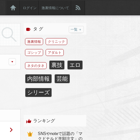
ログイン
激裏情報について
タ グ
一覧 ＋
激裏情報
クリニック
ゴシップ
アダルト
裏技
エロ
ネタのタネ
内部情報
芸能
シリーズ
ランキング
SNSやnoteで話題の「マ
1
クドナルド半額注文」の