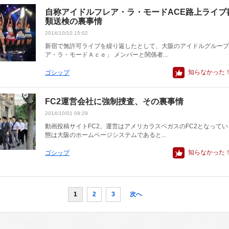
自称アイドルフレア・ラ・モードACE路上ライブ
類送検の裏事情
2014/10/10 15:02
新宿で無許可ライブを繰り返したとして、大阪のアイドルグループ
ア・ラ・モードＡｃｅ」 メンバーと関係者...
知らなかった
ゴシップ
FC2運営会社に強制捜査、その裏事情
2014/10/01 09:29
動画投稿サイトFC2。運営はアメリカラスベガスのFC2となって
態は大阪のホームページシステムであると...
知らなかった
ゴシップ
1
2
3
次へ