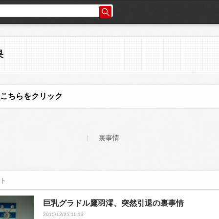
果
こちらをクリック
裏事情
ット
巨乳グラドル鷹羽澪、突然引退の裏事情
2015/12/25 11:13