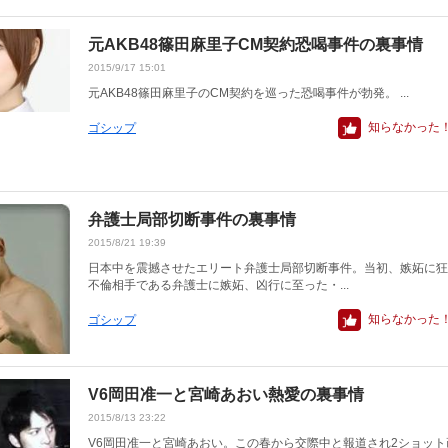
元AKB48篠田麻里子CM契約恐喝事件の裏事情
2015/9/17 15:01
元AKB48篠田麻里子のCM契約を巡った恐喝事件が勃発。 ...
知らなかった
ゴシップ
弁護士局部切断事件の裏事情
2015/8/21 19:39
日本中を震撼させたエリート弁護士局部切断事件。当初、嫉妬に狂
不倫相手である弁護士に嫉妬、凶行に至った・...
知らなかった
ゴシップ
V6岡田准一と宮崎あおい熱愛の裏事情
2015/8/13 23:22
V6岡田准一と宮崎あおい。この春から交際中と報道され2ショット