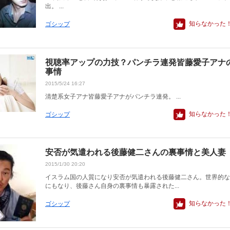
出。 ...
知らなかった
ゴシップ
視聴率アップの力技？パンチラ連発皆藤愛子アナ
事情
2015/5/24 16:27
清楚系女子アナ皆藤愛子アナがパンチラ連発。 ...
知らなかった
ゴシップ
安否が気遣われる後藤健二さんの裏事情と美人妻
2015/1/30 20:20
イスラム国の人質になり安否が気遣われる後藤健二さん。世界的な
にもなり、後藤さん自身の裏事情も暴露された...
知らなかった
ゴシップ