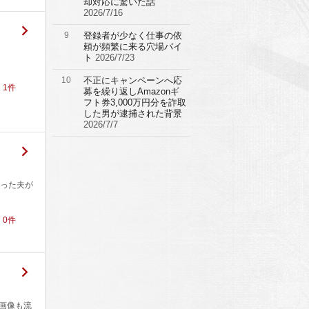
却対応に驚いた話
2026/7/16
9
登録者が少なく仕事の依
頼が頻繁に来る穴場バイ
ト
2026/7/23
10
不正にキャンペーンへ応
！
1
件
募を繰り返しAmazonギ
フト券3,000万円分を詐取
した男が逮捕された背景
2026/7/7
った夫が
！
0
件
画像も流