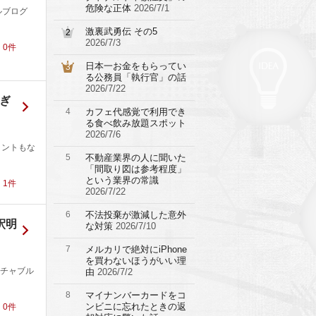
危険な正体
2026/7/1
ルブログ
激裏武勇伝 その5
2
2026/7/3
！
0
件
日本一お金をもらってい
3
る公務員「執行官」の話
2026/7/22
すぎ
4
カフェ代感覚で利用でき
る食べ飲み放題スポット
2026/7/6
メントもな
5
不動産業界の人に聞いた
「間取り図は参考程度」
という業界の常識
！
1
件
2026/7/22
6
不法投棄が激減した意外
釈明
な対策
2026/7/10
7
メルカリで絶対にiPhone
を買わないほうがいい理
チャブル
由
2026/7/2
8
マイナンバーカードをコ
ンビニに忘れたときの返
！
0
件