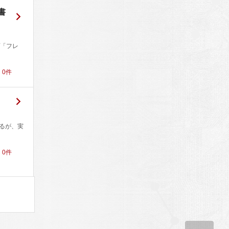
書
「フレ
！
0
件
いるが、実
！
0
件