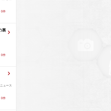
！
0
件
の裏
！
0
件
ニュース
！
0
件