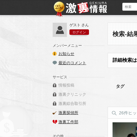
ゲスト さん
ログイン
検索-結
メンバーメニュー
お知らせ
詳細検索は
最近のコメント
サービス
情報投稿
タグ
激裏クリニック
激裏綜合取引所
激裏探偵所
26件ヒ
激裏工作部
その他