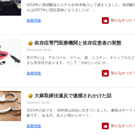
2019年に亜硝酸塩エステルを60本輸入して捕まりました。亜硝酸
ルは2007年に指定薬物となりましたが、...
知らなかった
激裏情報
依存症専門医療機関と依存症患者の実態
2024/11/06 09:00
世の中には、アルコール、ゲーム、薬、ニコチン、ギャンブルなど
まな依存症があります。そして「やめたいのにや...
知らなかった
激裏情報
大麻取締法違反で逮捕されかけた話
2024/3/11 09:00
2021年の話です。当時僕は自由に生きていました。趣味はサーフ
麻です。 ある日、友人と朝からサーフ...
知らなかった
激裏情報