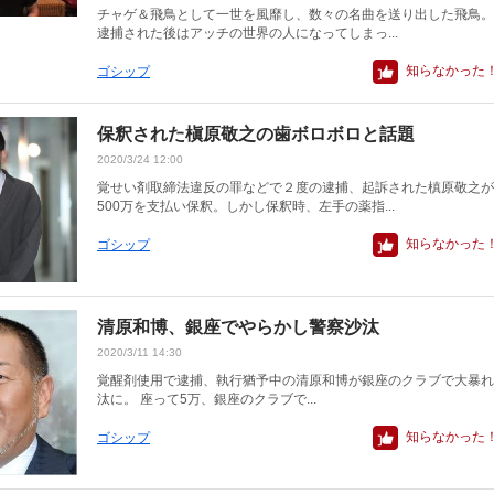
チャゲ＆飛鳥として一世を風靡し、数々の名曲を送り出した飛鳥。
逮捕された後はアッチの世界の人になってしまっ...
知らなかった
ゴシップ
保釈された槇原敬之の歯ボロボロと話題
2020/3/24 12:00
覚せい剤取締法違反の罪などで２度の逮捕、起訴された槙原敬之が
500万を支払い保釈。しかし保釈時、左手の薬指...
知らなかった
ゴシップ
清原和博、銀座でやらかし警察沙汰
2020/3/11 14:30
覚醒剤使用で逮捕、執行猶予中の清原和博が銀座のクラブで大暴れ
汰に。 座って5万、銀座のクラブで...
知らなかった
ゴシップ