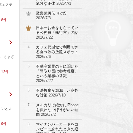
危険な正体
2026/7/1
塩エステ
激裏武勇伝 その5
2
2026/7/3
！
8
件
日本一お金をもらってい
3
る公務員「執行官」の話
2026/7/22
4
カフェ代感覚で利用でき
る食べ飲み放題スポット
2026/7/6
、さまざ
5
不動産業界の人に聞いた
「間取り図は参考程度」
！
12
件
という業界の常識
2026/7/22
6
不法投棄が激減した意外
な対策
2026/7/10
7
メルカリで絶対にiPhone
ィンと大
を買わないほうがいい理
由
2026/7/2
！
9
件
8
マイナンバーカードをコ
ンビニに忘れたときの返