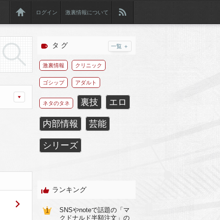
ログイン
激裏情報について
タ グ
一覧 ＋
激裏情報
クリニック
ゴシップ
アダルト
裏技
エロ
ネタのタネ
内部情報
芸能
シリーズ
ランキング
SNSやnoteで話題の「マ
1
クドナルド半額注文」の