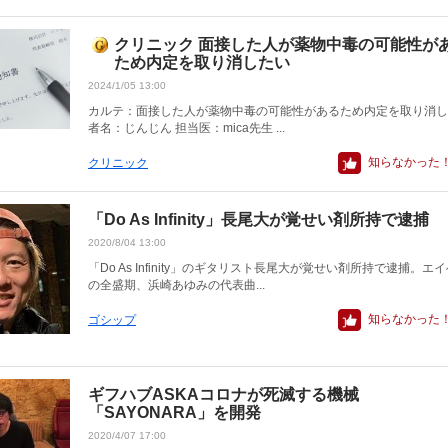
クリニック 面接した人が薬物中毒の可能性が
ため内定を取り消したい
2024/1/05 13:00
カルテ：面接した人が薬物中毒の可能性があるため内定を取り消し
者名：じんじん 担当医：mica先生 ...
知らなかった
クリニック
「Do As Infinity」長尾大が覚せい剤所持で逮捕
2020/8/04 13:00
「Do As Infinity」のギタリスト長尾大が覚せい剤所持で逮捕。エ
の全盛期、浜崎あゆみの代表曲...
知らなかった
ゴシップ
ギフハブASKAコロナが死滅する機械
「SAYONARA」を開発
2020/4/07 17:00