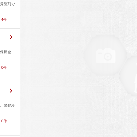
覚醒剤で
！
4
件
保釈金
！
0
件
。警察沙
！
0
件