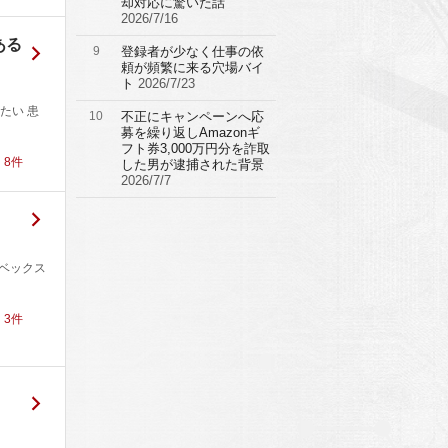
却対応に驚いた話
2026/7/16
ある
9
登録者が少なく仕事の依
頼が頻繁に来る穴場バイ
ト
2026/7/23
たい 患
10
不正にキャンペーンへ応
募を繰り返しAmazonギ
フト券3,000万円分を詐取
！
8
件
した男が逮捕された背景
2026/7/7
イベックス
！
3
件