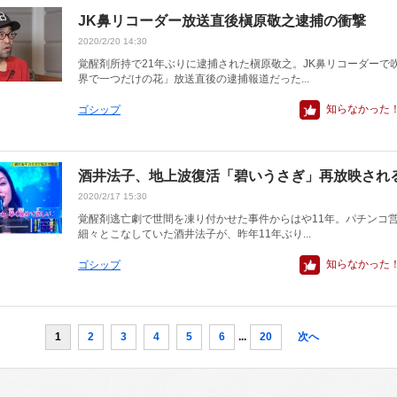
JK鼻リコーダー放送直後槇原敬之逮捕の衝撃
2020/2/20 14:30
覚醒剤所持で21年ぶりに逮捕された槇原敬之。JK鼻リコーダーで
界で一つだけの花」放送直後の逮捕報道だった...
知らなかった
ゴシップ
酒井法子、地上波復活「碧いうさぎ」再放映され
2020/2/17 15:30
覚醒剤逃亡劇で世間を凍り付かせた事件からはや11年。パチンコ
細々とこなしていた酒井法子が、昨年11年ぶり...
知らなかった
ゴシップ
1
2
3
4
5
6
...
20
次へ