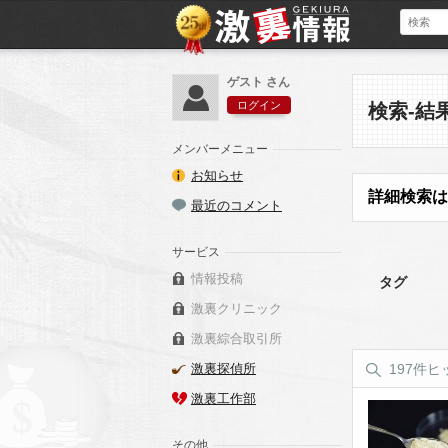
ゲスト さん
ログイン
検索-結
メンバーメニュー
お知らせ
詳細検索は
最近のコメント
サービス
情報投稿
タグ
激裏クリニック
激裏綜合取引所
激裏探偵所
197件ヒ
激裏工作部
その他