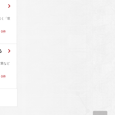
吹く「世
！
0
件
る
営業など
！
0
件