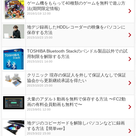
ゲーム機をもらって40種類のゲームを無料で遊ぶ方
法(期間限定情報)
2016/1/19 12:00
地デジ録画したHDDレコーダーの映像をパソコンに
保存する方法
2015/10/23 15:00
TOSHIBA Bluetooth Stackのバンドル製品以外での試
用制限を解除する方法
2015/10/21 14:00
クリニック 現存の保証人を外して保証人なしで保証
協会から更新継続承認を得たい
2015/10/20 15:00
大量のアダルト動画を無料で保存する方法 〜FC2動
画の有料会員動画も無料で〜
2015/9/01 12:00
地デジのコピーガードを解除しパソコンなどに録画
する方法【簡単ver】
2015/3/22 15:00