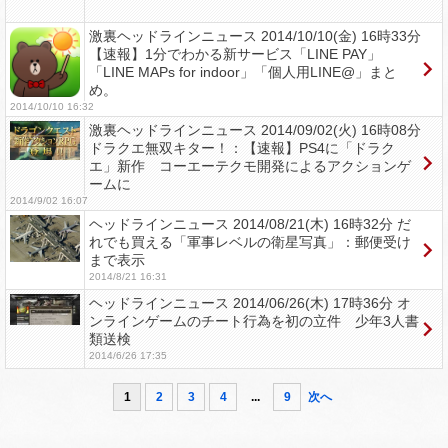
激裏ヘッドラインニュース 2014/10/10(金) 16時33分
【速報】1分でわかる新サービス「LINE PAY」
「LINE MAPs for indoor」「個人用LINE@」まと
め。
2014/10/10 16:32
激裏ヘッドラインニュース 2014/09/02(火) 16時08分
ドラクエ無双キター！：【速報】PS4に「ドラク
エ」新作 コーエーテクモ開発によるアクションゲ
ームに
2014/9/02 16:07
ヘッドラインニュース 2014/08/21(木) 16時32分 だ
れでも買える「軍事レベルの衛星写真」：郵便受け
まで表示
2014/8/21 16:31
ヘッドラインニュース 2014/06/26(木) 17時36分 オ
ンラインゲームのチート行為を初の立件 少年3人書
類送検
2014/6/26 17:35
1
2
3
4
...
9
次へ