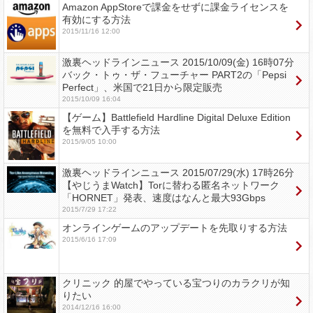
Amazon AppStoreで課金をせずに課金ライセンスを
有効にする方法
2015/11/16 12:00
激裏ヘッドラインニュース 2015/10/09(金) 16時07分
バック・トゥ・ザ・フューチャー PART2の「Pepsi
Perfect」、米国で21日から限定販売
2015/10/09 16:04
【ゲーム】Battlefield Hardline Digital Deluxe Edition
を無料で入手する方法
2015/9/05 10:00
激裏ヘッドラインニュース 2015/07/29(水) 17時26分
【やじうまWatch】Torに替わる匿名ネットワーク
「HORNET」発表、速度はなんと最大93Gbps
2015/7/29 17:22
オンラインゲームのアップデートを先取りする方法
2015/6/16 17:09
クリニック 的屋でやっている宝つりのカラクリが知
りたい
2014/12/16 16:00