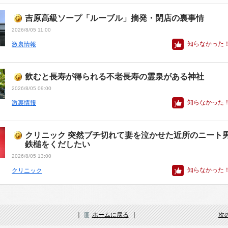
吉原高級ソープ「ルーブル」摘発・閉店の裏事情
2026/8/05 11:00
知らなかった
激裏情報
飲むと長寿が得られる不老長寿の霊泉がある神社
2026/8/05 09:00
知らなかった
激裏情報
クリニック 突然ブチ切れて妻を泣かせた近所のニート
鉄槌をくだしたい
2026/8/05 13:00
知らなかった
クリニック
｜
ホームに戻る
｜
次