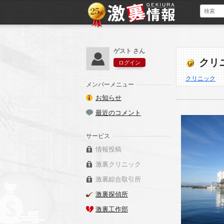
ゲスト さん
クリ
ログイン
クリニック
メンバーメニュー
お知らせ
最近のコメント
サービス
情報投稿
激裏クリニック
激裏綜合取引所
激裏探偵所
激裏工作部