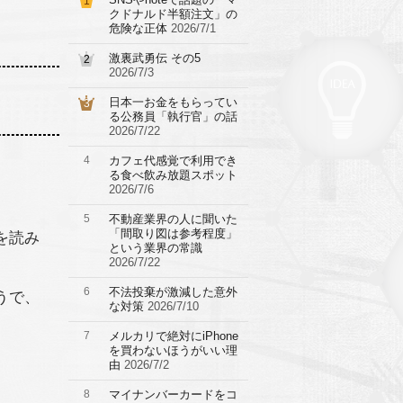
1
クドナルド半額注文」の
危険な正体
2026/7/1
激裏武勇伝 その5
2
2026/7/3
日本一お金をもらってい
3
る公務員「執行官」の話
2026/7/22
4
カフェ代感覚で利用でき
る食べ飲み放題スポット
2026/7/6
5
不動産業界の人に聞いた
「間取り図は参考程度」
を読み
という業界の常識
2026/7/22
6
不法投棄が激減した意外
うで、
な対策
2026/7/10
7
メルカリで絶対にiPhone
を買わないほうがいい理
由
2026/7/2
8
マイナンバーカードをコ