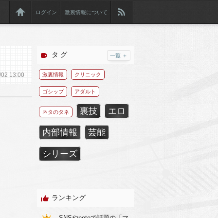
ログイン
激裏情報について
タ グ
一覧 ＋
/
02
13:00
激裏情報
クリニック
ゴシップ
アダルト
裏技
エロ
ネタのタネ
内部情報
芸能
シリーズ
ランキング
SNSやnoteで話題の「マ