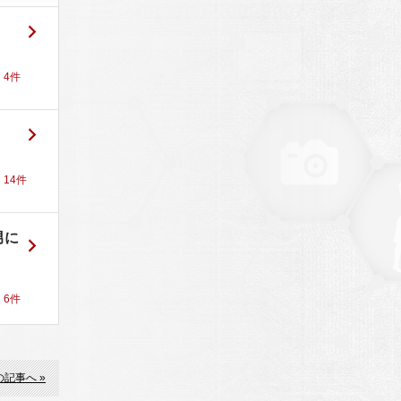
！
4
件
！
14
件
男に
！
6
件
の記事へ »