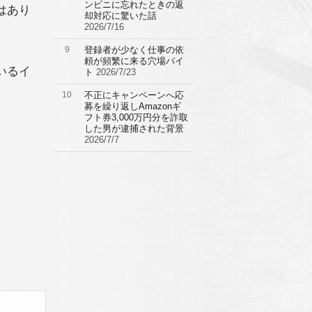
ンビニに忘れたときの返
はあり
却対応に驚いた話
2026/7/16
9
登録者が少なく仕事の依
頼が頻繁に来る穴場バイ
いるイ
ト
2026/7/23
10
不正にキャンペーンへ応
募を繰り返しAmazonギ
フト券3,000万円分を詐取
した男が逮捕された背景
2026/7/7