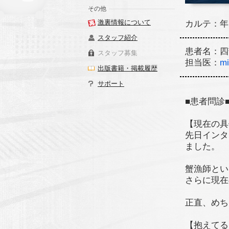
その他
激裏情報について
カルテ：年
スタッフ紹介
患者名：四
スタッフ募集
担当医：
mi
出版書籍・掲載履歴
サポート
■患者問診
【現在の具
先日インタ
ました。
蟹漁師とい
さらに現在
正直、めち
【抱えてる