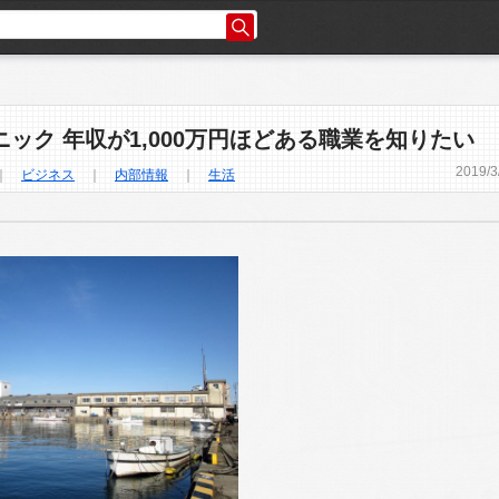
ニック 年収が1,000万円ほどある職業を知りたい
2019
/
3
｜
ビジネス
｜
内部情報
｜
生活