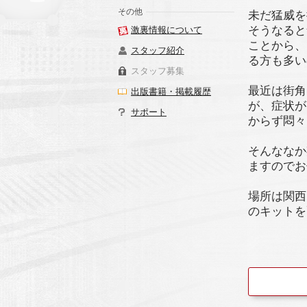
その他
未だ猛威を
そうなると
激裏情報について
ことから、
スタッフ紹介
る方も多い
スタッフ募集
最近は街角
出版書籍・掲載履歴
が、症状が
サポート
からず悶々
そんななか
ますのでお
場所は関西
のキットを