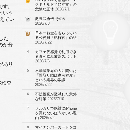
1
クドナルド半額注文」の
です。
危険な正体
2026/7/1
という
えてい
激裏武勇伝 その5
2
2026/7/3
日本一お金をもらってい
3
る公務員「執行官」の話
した
2026/7/22
のか分
4
カフェ代感覚で利用でき
る食べ飲み放題スポット
2026/7/6
があり
5
不動産業界の人に聞いた
「間取り図は参考程度」
という業界の常識
R検査
2026/7/22
6
不法投棄が激減した意外
な対策
2026/7/10
7
メルカリで絶対にiPhone
を買わないほうがいい理
由
2026/7/2
8
マイナンバーカードをコ