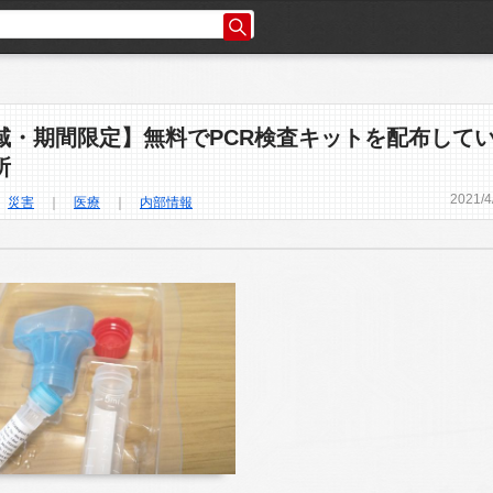
域・期間限定】無料でPCR検査キットを配布して
所
2021
/
4
｜
災害
｜
医療
｜
内部情報