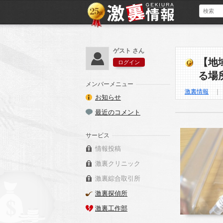
ゲスト さん
【地
ログイン
る場
メンバーメニュー
激裏情報
お知らせ
最近のコメント
サービス
情報投稿
激裏クリニック
激裏綜合取引所
激裏探偵所
激裏工作部