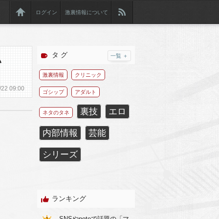
ログイン
激裏情報について
タ グ
一覧 ＋
い
激裏情報
クリニック
/
22
09:00
ゴシップ
アダルト
裏技
エロ
ネタのタネ
内部情報
芸能
シリーズ
ランキング
SNSやnoteで話題の「マ