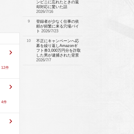
ンビニに忘れたときの返
却対応に驚いた話
2026/7/16
9
登録者が少なく仕事の依
頼が頻繁に来る穴場バイ
ト
2026/7/23
10
不正にキャンペーンへ応
募を繰り返しAmazonギ
フト券3,000万円分を詐取
した男が逮捕された背景
2026/7/7
！
12
件
！
4
件