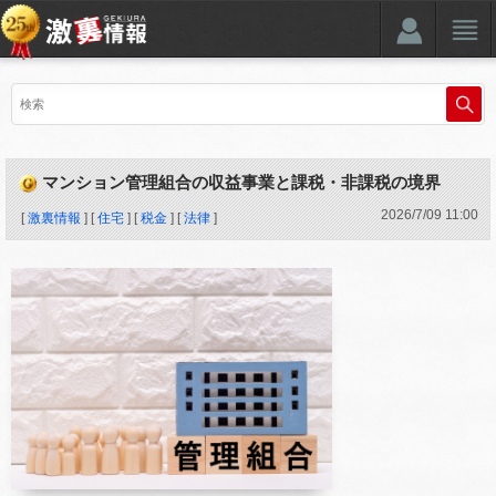
マンション管理組合の収益事業と課税・非課税の境界
2026
/
7
/
09
11:00
[
激裏情報
] [
住宅
] [
税金
] [
法律
]