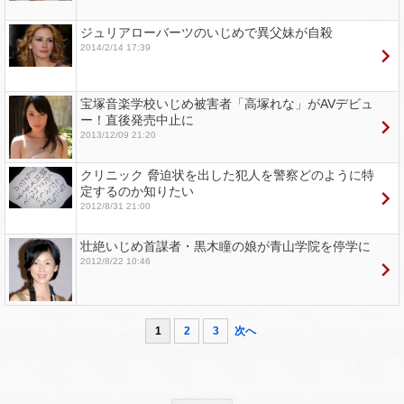
ジュリアローバーツのいじめで異父妹が自殺
2014/2/14 17:39
宝塚音楽学校いじめ被害者「高塚れな」がAVデビュ
ー！直後発売中止に
2013/12/09 21:20
クリニック 脅迫状を出した犯人を警察どのように特
定するのか知りたい
2012/8/31 21:00
壮絶いじめ首謀者・黒木瞳の娘が青山学院を停学に
2012/8/22 10:46
1
2
3
次へ