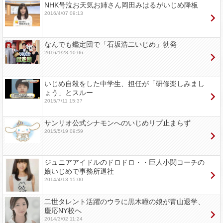
NHK号泣お天気お姉さん岡田みはるがいじめ降板
2016/4/07 09:13
なんでも鑑定団で「石坂浩二いじめ」勃発
2016/1/28 10:06
いじめ自殺をした中学生、担任が「研修楽しみまし
ょう」とスルー
2015/7/11 15:37
サンリオ公式シナモンへのいじめリプ止まらず
2015/5/19 09:59
ジュニアアイドルのドロドロ・・巨人小関コーチの
娘いじめで事務所退社
2014/4/13 15:00
二世タレント活躍のウラに黒木瞳の娘が青山退学、
慶応NY校へ
2014/3/02 11:24