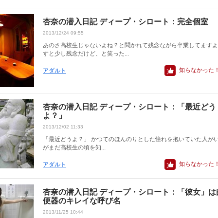
杏奈の潜入日記 ディープ・シロート：完全個室
2013/12/24 09:55
あのさ高校生じゃないよね？と聞かれて残念ながら卒業してますよ
すと少し残念だけど、と笑った...
知らなかった
アダルト
杏奈の潜入日記 ディープ・シロート：「最近どう
よ？」
2013/12/02 11:33
「最近どうよ？」 かつてのほんのりとした憧れを抱いていた人がい
がまだ高校生の頃を知...
知らなかった
アダルト
杏奈の潜入日記 ディープ・シロート：「彼女」は
便器のキレイな呼び名
2013/11/25 10:44