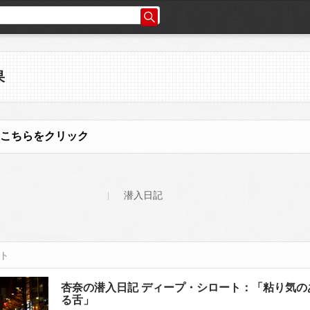
果
こちらをクリック
潜入日記
ット
杏奈の潜入日記 ディープ・シロート：「粘り気の
る舌」