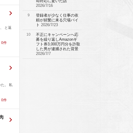
却対応に驚いた話
2026/7/16
9
登録者が少なく仕事の依
頼が頻繁に来る穴場バイ
ト
2026/7/23
、 と返
10
不正にキャンペーンへ応
募を繰り返しAmazonギ
！
0
件
フト券3,000万円分を詐取
した男が逮捕された背景
2026/7/7
た。 私
！
0
件
肉