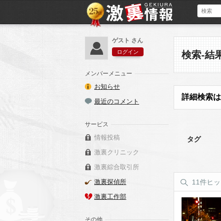
ゲスト さん
ログイン
検索-結
メンバーメニュー
お知らせ
詳細検索は
最近のコメント
サービス
情報投稿
タグ
激裏クリニック
激裏綜合取引所
激裏探偵所
11件ヒ
激裏工作部
その他