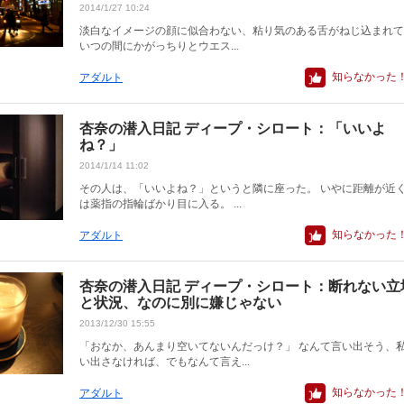
2014/1/27 10:24
淡白なイメージの顔に似合わない、粘り気のある舌がねじ込まれて
いつの間にかがっちりとウエス...
知らなかった
アダルト
杏奈の潜入日記 ディープ・シロート：「いいよ
ね？」
2014/1/14 11:02
その人は、「いいよね？」というと隣に座った。 いやに距離が近
は薬指の指輪ばかり目に入る。 ...
知らなかった
アダルト
杏奈の潜入日記 ディープ・シロート：断れない立
と状況、なのに別に嫌じゃない
2013/12/30 15:55
「おなか、あんまり空いてないんだっけ？」 なんて言い出そう、
い出さなければ、でもなんて言え...
知らなかった
アダルト