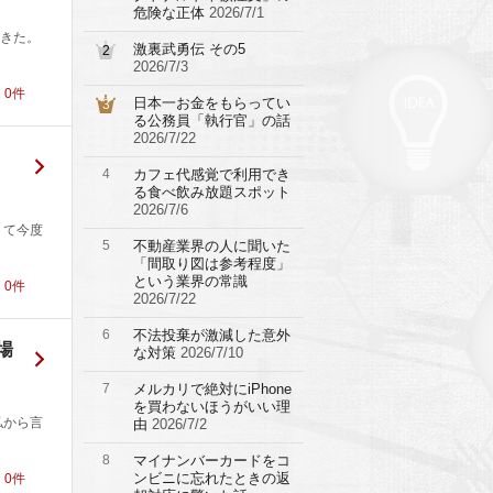
危険な正体
2026/7/1
きた。
激裏武勇伝 その5
2
2026/7/3
！
0
件
日本一お金をもらってい
3
る公務員「執行官」の話
2026/7/22
4
カフェ代感覚で利用でき
る食べ飲み放題スポット
2026/7/6
くて今度
5
不動産業界の人に聞いた
「間取り図は参考程度」
という業界の常識
！
0
件
2026/7/22
6
不法投棄が激減した意外
場
な対策
2026/7/10
7
メルカリで絶対にiPhone
を買わないほうがいい理
私から言
由
2026/7/2
8
マイナンバーカードをコ
ンビニに忘れたときの返
！
0
件