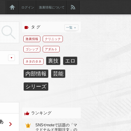
ログイン
激裏情報について
タ グ
一覧 ＋
激裏情報
クリニック
ゴシップ
アダルト
裏技
エロ
ネタのタネ
内部情報
芸能
シリーズ
ランキング
あ
SNSやnoteで話題の「マ
1
クドナルド半額注文」の