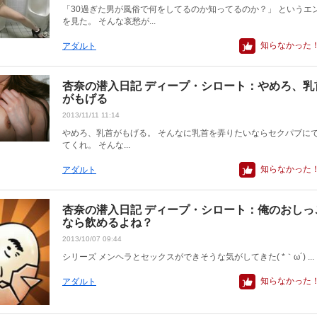
「30過ぎた男が風俗で何をしてるのか知ってるのか？」 というエ
を見た。 そんな哀愁が...
知らなかった
アダルト
杏奈の潜入日記 ディープ・シロート：やめろ、乳
がもげる
2013/11/11 11:14
やめろ、乳首がもげる。 そんなに乳首を弄りたいならセクパブに
てくれ。 そんな...
知らなかった
アダルト
杏奈の潜入日記 ディープ・シロート：俺のおしっ
なら飲めるよね？
2013/10/07 09:44
シリーズ メンヘラとセックスができそうな気がしてきた( *｀ω´) ...
知らなかった
アダルト