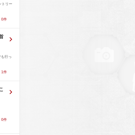
ントリー
！
0
件
首
でも行っ
！
1
件
こ
！
0
件