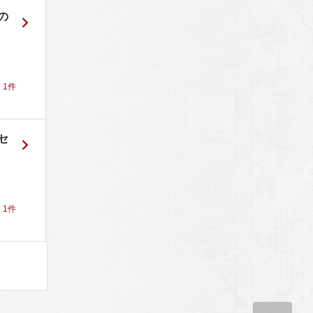
の
！
1
件
セ
！
1
件