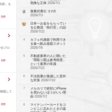
危険な正体
2026/7/1
防疫」を
激裏武勇伝 その5
2
2026/7/3
！
0
件
日本一お金をもらってい
3
る公務員「執行官」の話
2026/7/22
4
カフェ代感覚で利用でき
る食べ飲み放題スポット
2026/7/6
外伝ブロ
5
不動産業界の人に聞いた
「間取り図は参考程度」
！
4
件
という業界の常識
2026/7/22
6
不法投棄が激減した意外
な対策
2026/7/10
7
メルカリで絶対にiPhone
帰国して
を買わないほうがいい理
由
2026/7/2
！
0
件
8
マイナンバーカードをコ
ンビニに忘れたときの返