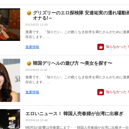
グリズリーのエロ探検隊 安達祐実の濡れ場動
オナる!～
2015/9/25 12:00
激裏です。 「知りたい」この飽くなき欲求を満たさんがために激
存在します。 ...
知らなかった
激裏情報
韓国デリヘルの遊び方 〜美女を探す〜
2015/6/29 11:00
激裏です。 「知りたい」この飽くなき欲求を満たさんがために激
存在します。 ...
知らなかった
激裏情報
エロいニュース！ 韓国人売春婦が台湾に出稼ぎ
2015/6/19 15:46
MERSの影響は売春業にまで・・韓国人売春婦が台湾に出稼ぎ―台