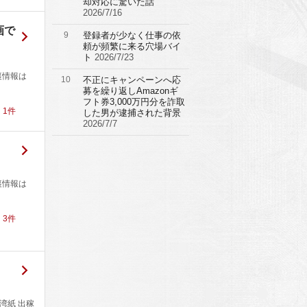
却対応に驚いた話
2026/7/16
画で
9
登録者が少なく仕事の依
頼が頻繁に来る穴場バイ
ト
2026/7/23
裏情報は
10
不正にキャンペーンへ応
募を繰り返しAmazonギ
フト券3,000万円分を詐取
！
1
件
した男が逮捕された背景
2026/7/7
裏情報は
！
3
件
湾紙 出稼