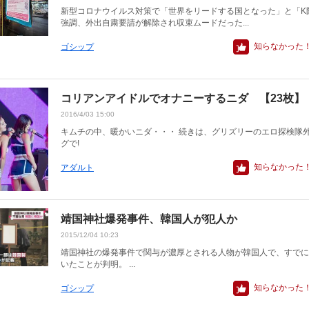
新型コロナウイルス対策で「世界をリードする国となった」と「K
強調、外出自粛要請が解除され収束ムードだった...
知らなかった
ゴシップ
コリアンアイドルでオナニーするニダ 【23枚】
2016/4/03 15:00
キムチの中、暖かいニダ・・・ 続きは、グリズリーのエロ探検隊
グで!
知らなかった
アダルト
靖国神社爆発事件、韓国人が犯人か
2015/12/04 10:23
靖国神社の爆発事件で関与が濃厚とされる人物が韓国人で、すでに
いたことが判明。 ...
知らなかった
ゴシップ