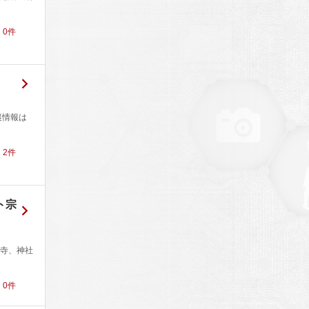
！
0
件
裏情報は
！
2
件
ト宗
寺、神社
！
0
件