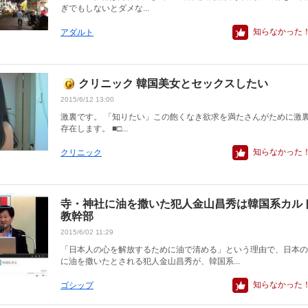
ぎでもしないとダメな...
知らなかった
アダルト
クリニック 韓国美女とセックスしたい
2015/6/12 13:00
激裏です。 「知りたい」この飽くなき欲求を満たさんがために激
存在します。 ■□...
知らなかった
クリニック
寺・神社に油を撒いた犯人金山昌秀は韓国系カル
教幹部
2015/6/02 11:29
「日本人の心を解放するために油で清める」という理由で、日本の
に油を撒いたとされる犯人金山昌秀が、韓国系...
知らなかった
ゴシップ