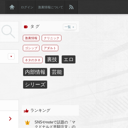
ログイン
激裏情報について
タ グ
一覧 ＋
激裏情報
クリニック
ゴシップ
アダルト
裏技
エロ
ネタのタネ
内部情報
芸能
シリーズ
ランキング
SNSやnoteで話題の「マ
1
クドナルド半額注文」の