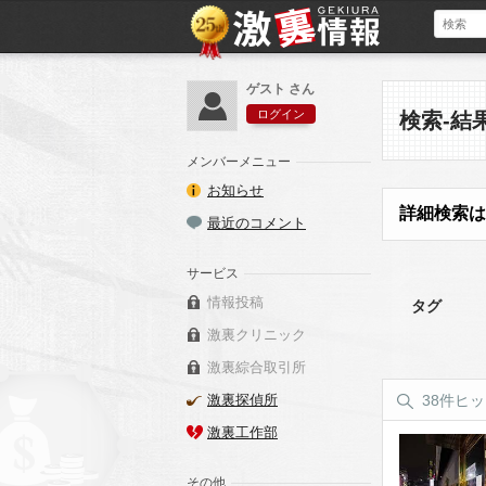
ゲスト さん
ログイン
検索-結
メンバーメニュー
お知らせ
詳細検索は
最近のコメント
サービス
情報投稿
タグ
激裏クリニック
激裏綜合取引所
激裏探偵所
38件ヒ
激裏工作部
その他