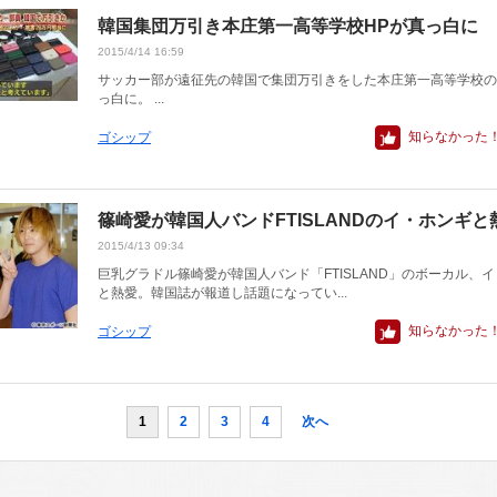
韓国集団万引き本庄第一高等学校HPが真っ白に
2015/4/14 16:59
サッカー部が遠征先の韓国で集団万引きをした本庄第一高等学校の
っ白に。 ...
知らなかった
ゴシップ
篠崎愛が韓国人バンドFTISLANDのイ・ホンギと
2015/4/13 09:34
巨乳グラドル篠崎愛が韓国人バンド「FTISLAND」のボーカル、
と熱愛。韓国誌が報道し話題になってい...
知らなかった
ゴシップ
1
2
3
4
次へ