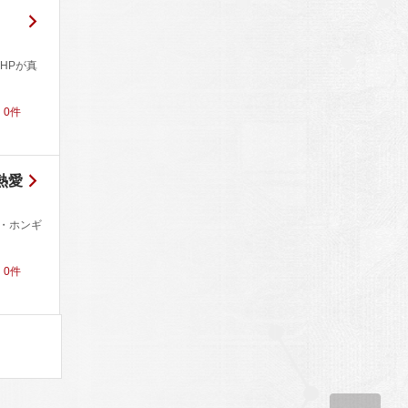
HPが真
！
0
件
熱愛
イ・ホンギ
！
0
件