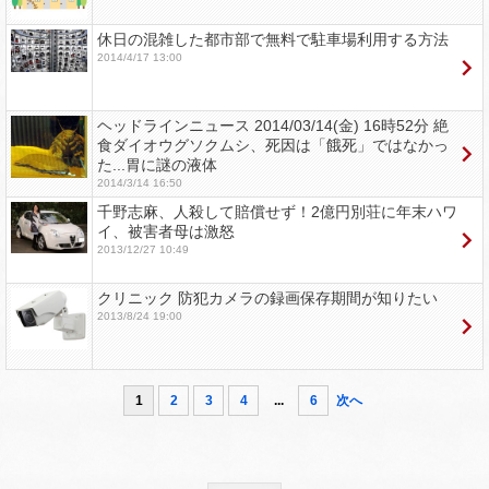
休日の混雑した都市部で無料で駐車場利用する方法
2014/4/17 13:00
ヘッドラインニュース 2014/03/14(金) 16時52分 絶
食ダイオウグソクムシ、死因は「餓死」ではなかっ
た...胃に謎の液体
2014/3/14 16:50
千野志麻、人殺して賠償せず！2億円別荘に年末ハワ
イ、被害者母は激怒
2013/12/27 10:49
クリニック 防犯カメラの録画保存期間が知りたい
2013/8/24 19:00
1
2
3
4
...
6
次へ