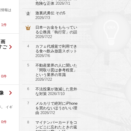
危険な正体
2026/7/1
裏情報は
激裏武勇伝 その5
2
2026/7/3
！
1
件
日本一お金をもらってい
3
る公務員「執行官」の話
2026/7/22
【画
4
カフェ代感覚で利用でき
すご
る食べ飲み放題スポット
2026/7/6
5
不動産業界の人に聞いた
「間取り図は参考程度」
という業界の常識
！
0
件
2026/7/22
6
不法投棄が激減した意外
像
な対策
2026/7/10
7
メルカリで絶対にiPhone
。 イギ
を買わないほうがいい理
由
2026/7/2
！
0
件
8
マイナンバーカードをコ
ンビニに忘れたときの返