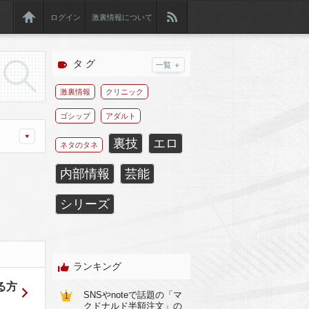
ログイン
激裏情報について
タ グ
一覧 ＋
激裏情報
クリニック
ゴシップ
アダルト
裏技
エロ
ネタのタネ
内部情報
芸能
シリーズ
ランキング
する方
SNSやnoteで話題の「マ
1
クドナルド半額注文」の