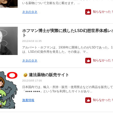
いる薬物について文献を元に載せます。 ...
知らなかった
ネタのタネ
ホフマン博士が実際に残したLSD幻想世界体感レ
ト
2012/4/19 11:35
アルバート・ホフマンは、1938年に開発したのがLSDであった。1
は、LSDの幻覚作用を発見した。その後は、マ...
知らなかった
ネタのタネ
違法薬物の販売サイト
2012/3/05 17:00
日本国内では、輸入・所持・販売・使用禁止などの商品を販売して
「●●●● ●●●●」というTorを利用したサイトがあり...
知らなかった
激裏情報