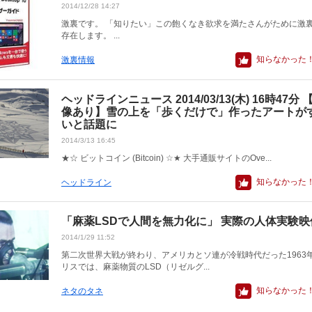
2014/12/28 14:27
激裏です。 「知りたい」この飽くなき欲求を満たさんがために激
存在します。 ...
知らなかった
激裏情報
ヘッドラインニュース 2014/03/13(木) 16時47分 
像あり】雪の上を「歩くだけで」作ったアートが
いと話題に
2014/3/13 16:45
★☆ ビットコイン (Bitcoin) ☆★ 大手通販サイトのOve...
知らなかった
ヘッドライン
「麻薬LSDで人間を無力化に」 実際の人体実験映
2014/1/29 11:52
第二次世界大戦が終わり、アメリカとソ連が冷戦時代だった1963年
リスでは、麻薬物質のLSD（リゼルグ...
知らなかった
ネタのタネ