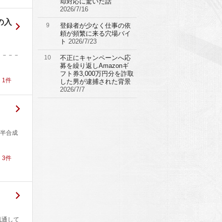
却対応に驚いた話
2026/7/16
の入
9
登録者が少なく仕事の依
頼が頻繁に来る穴場バイ
ト
2026/7/23
－－－－
10
不正にキャンペーンへ応
募を繰り返しAmazonギ
フト券3,000万円分を詐取
！
1
件
した男が逮捕された背景
2026/7/7
る半合成
！
3
件
流通して