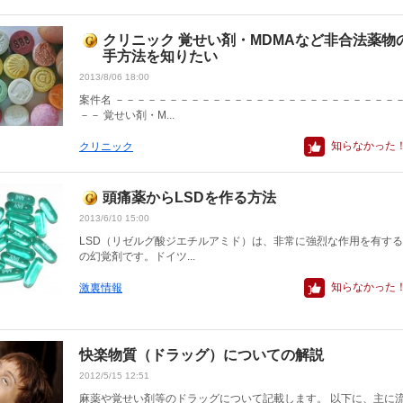
クリニック 覚せい剤・MDMAなど非合法薬物
手方法を知りたい
2013/8/06 18:00
案件名 －－－－－－－－－－－－－－－－－－－－－－－－－－
－－ 覚せい剤・M...
知らなかった
クリニック
頭痛薬からLSDを作る方法
2013/6/10 15:00
LSD（リゼルグ酸ジエチルアミド）は、非常に強烈な作用を有す
の幻覚剤です。ドイツ...
知らなかった
激裏情報
快楽物質（ドラッグ）についての解説
2012/5/15 12:51
麻薬や覚せい剤等のドラッグについて記載します。 以下に、主に