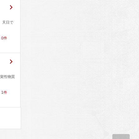
与。天日で
！
0
件
覚性物質
！
1
件