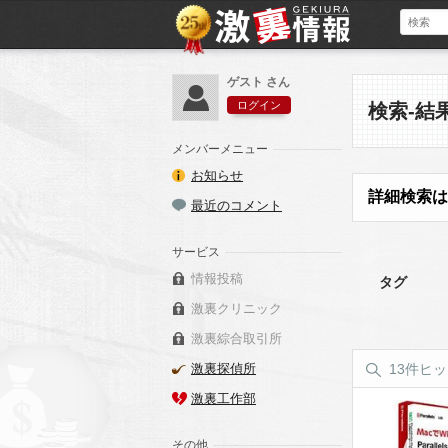
ゲスト さん
ログイン
検索-結
メンバーメニュー
お知らせ
詳細検索は
最近のコメント
サービス
情報投稿
タグ
激裏クリニック
激裏綜合取引所
激裏探偵所
13件ヒ
激裏工作部
その他