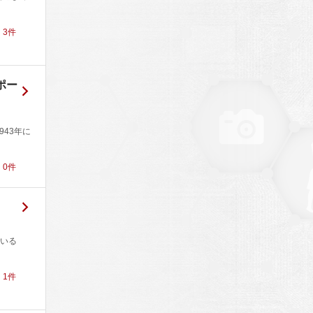
！
3
件
ポー
943年に
！
0
件
いる
！
1
件