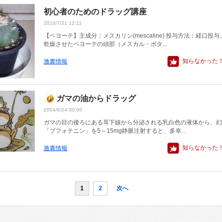
初心者のためのドラッグ講座
2010/7/21 12:11
【ペヨーテ】主成分：メスカリン(mescaline) 投与方法：経口投
乾燥させたペヨーテの頭部（メスカル・ボタ...
知らなかった
激裏情報
ガマの油からドラッグ
2004/6/24 00:00
ガマの目の後ろにある耳下線から分泌される乳白色の液体から、幻
「ブフォテニン」を5～15mg静脈注射すると、多幸...
知らなかった
激裏情報
1
2
次へ