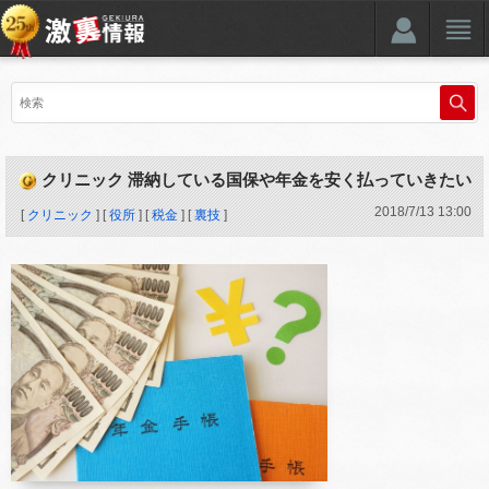
クリニック 滞納している国保や年金を安く払っていきたい
2018
/
7
/
13
13:00
[
クリニック
] [
役所
] [
税金
] [
裏技
]