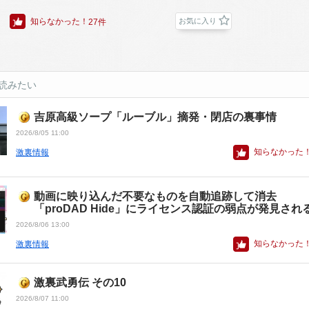
知らなかった！
お気に入り
27件
読みたい
吉原高級ソープ「ルーブル」摘発・閉店の裏事情
2026/8/05 11:00
知らなかった
激裏情報
動画に映り込んだ不要なものを自動追跡して消去
「proDAD Hide」にライセンス認証の弱点が発見され
2026/8/06 13:00
知らなかった
激裏情報
激裏武勇伝 その10
2026/8/07 11:00