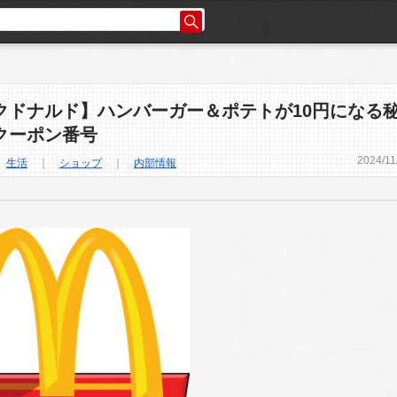
クドナルド】ハンバーガー＆ポテトが10円になる
クーポン番号
2024
/
11
｜
生活
｜
ショップ
｜
内部情報