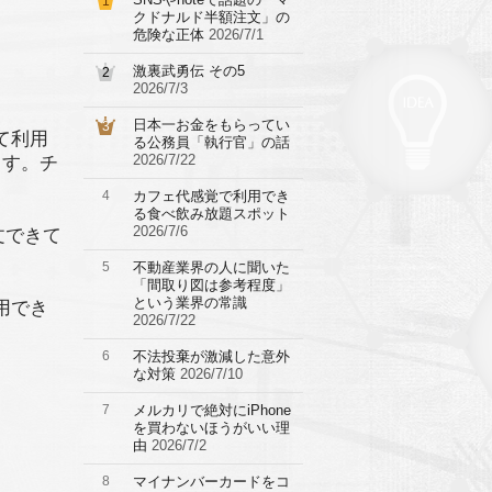
1
クドナルド半額注文」の
危険な正体
2026/7/1
激裏武勇伝 その5
2
2026/7/3
日本一お金をもらってい
3
て利用
る公務員「執行官」の話
2026/7/22
ます。チ
4
カフェ代感覚で利用でき
る食べ飲み放題スポット
2026/7/6
文できて
5
不動産業界の人に聞いた
「間取り図は参考程度」
という業界の常識
用でき
2026/7/22
6
不法投棄が激減した意外
な対策
2026/7/10
7
メルカリで絶対にiPhone
を買わないほうがいい理
由
2026/7/2
8
マイナンバーカードをコ