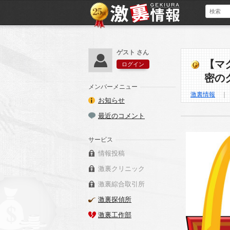
ゲスト さん
【マ
ログイン
密の
メンバーメニュー
激裏情報
お知らせ
最近のコメント
サービス
情報投稿
激裏クリニック
激裏綜合取引所
激裏探偵所
激裏工作部