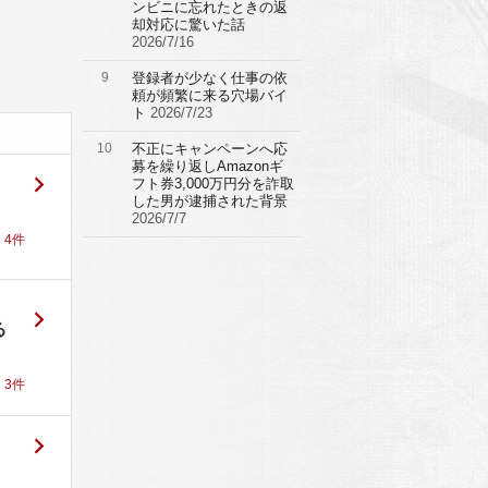
ンビニに忘れたときの返
却対応に驚いた話
2026/7/16
9
登録者が少なく仕事の依
頼が頻繁に来る穴場バイ
ト
2026/7/23
10
不正にキャンペーンへ応
募を繰り返しAmazonギ
フト券3,000万円分を詐取
した男が逮捕された背景
2026/7/7
！
4
件
る
！
3
件