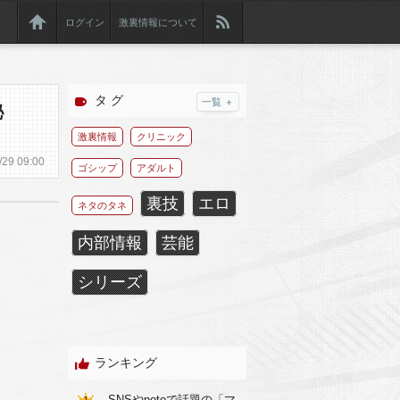
ログイン
激裏情報について
タ グ
一覧 ＋
秘
激裏情報
クリニック
/
29
09:00
ゴシップ
アダルト
裏技
エロ
ネタのタネ
内部情報
芸能
シリーズ
ランキング
SNSやnoteで話題の「マ