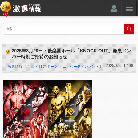
2025年8月29日・後楽園ホール「KNOCK OUT」激裏メン
バー特別ご招待のお知らせ
2025
/
8
/
25
12:00
[
激裏情報
] [
ギルド
] [
スポーツ
] [
エンターテインメント
]