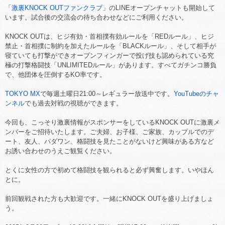
「
激裏KNOCK OUTファンクラブ
」のLINEオープンチャットも開始して
います。試合後の交流会の待ち合わせなどにご利用ください。
KNOCK OUTは、ヒジ有効・首相撲有効ルールを「REDルール」、ヒジ
禁止・首相撲に制約を加えたルールを「BLACKルール」、そして相手が
寝ていても打撃ができオープンフィンガーで投げ技も認められている究
極の打撃格闘技「UNLIMITEDルール」があります。すべてガチンコ勝負
で、他団体を圧倒するKO率です。
TOKYO MX
で毎週土曜日21:00～レギュラー放送中です。
YouTubeのチャ
ンネル
でも過去対戦の視聴ができます。
今回も、こっそり激裏情報がスポンサーをしているKNOCK OUTに激裏メ
ンバーをご招待いたします。ご夫婦、お子様、ご家族、カップルでのデ
ート、友人、パダワン、格闘技を見たことがないけど興味がある方など
お誘い合わせのうえご観覧ください。
とくに女性の方で初めて格闘技を観られると必ず興奮します。いやほん
とに。
前回観戦された方も大歓迎です。一緒にKNOCK OUTを盛り上げましょ
う。