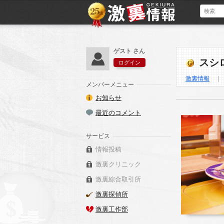
ゲスト さん
スシ
ログイン
激裏情報
メンバーメニュー
お知らせ
最近のコメント
サービス
情報投稿
激裏クリニック
激裏綜合取引所
激裏探偵所
激裏工作部