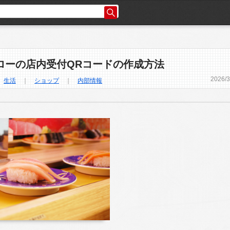
ローの店内受付QRコードの作成方法
2026
/
3
｜
生活
｜
ショップ
｜
内部情報