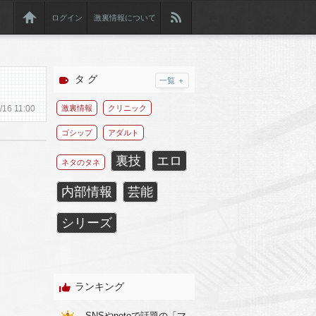
ログイン
激裏情報について
タ グ
一覧 ＋
/
16
11:00
激裏情報
クリニック
ゴシップ
アダルト
裏技
エロ
ネタのタネ
内部情報
芸能
シリーズ
ランキング
SNSやnoteで話題の「マ