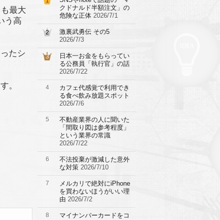
1
クドナルド半額注文」の
ても最大
危険な正体
2026/7/1
いう高
激裏武勇伝 その5
2
2026/7/3
使ったシ
日本一お金をもらってい
3
る公務員「執行官」の話
2026/7/22
ます。
4
カフェ代感覚で利用でき
る食べ飲み放題スポット
2026/7/6
5
不動産業界の人に聞いた
「間取り図は参考程度」
という業界の常識
2026/7/22
6
不法投棄が激減した意外
な対策
2026/7/10
7
メルカリで絶対にiPhone
を買わないほうがいい理
由
2026/7/2
8
マイナンバーカードをコ