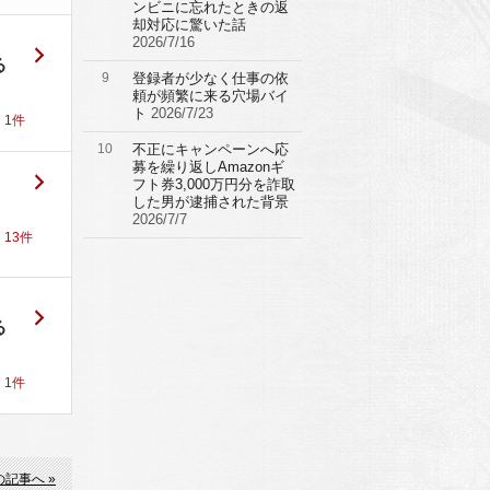
ンビニに忘れたときの返
却対応に驚いた話
2026/7/16
る
9
登録者が少なく仕事の依
頼が頻繁に来る穴場バイ
ト
2026/7/23
！
1
件
10
不正にキャンペーンへ応
募を繰り返しAmazonギ
フト券3,000万円分を詐取
した男が逮捕された背景
2026/7/7
！
13
件
る
！
1
件
の記事へ »