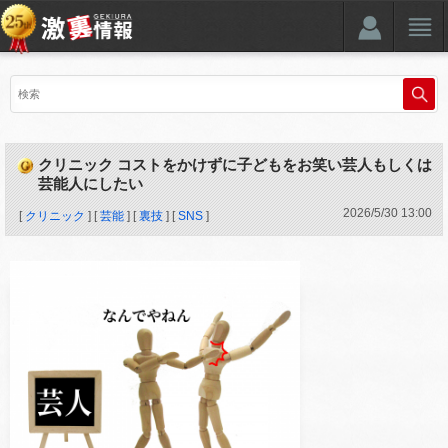
クリニック コストをかけずに子どもをお笑い芸人もしくは
芸能人にしたい
2026
/
5
/
30
13:00
[
クリニック
] [
芸能
] [
裏技
] [
SNS
]