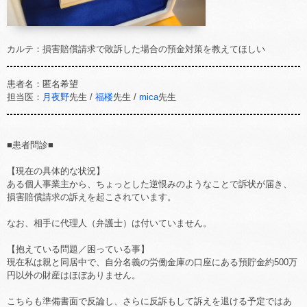
カルテ：損害賠償請求で敗訴した場合の預金対策を教えてほしい
患者名：匿名希望
担当医：
月夜野
先生 /
福楼
先生 /
mica
先生
■患者問診■
【現在の具体的な状況】
ある個人事業主から、ちょっとした逆恨みのようなことで訴状が届き、
損害賠償請求の訴えを起こされています。
なお、相手に代理人（弁護士）は付いていません。
【抱えている問題／困っている事】
現在私は親と同居中で、自分名義の労働金庫の口座にある預貯金約500万
円以外の財産はほぼありません。
こちらも準備書面で反論し、さらに反訴もして訴えを退ける予定ではあ