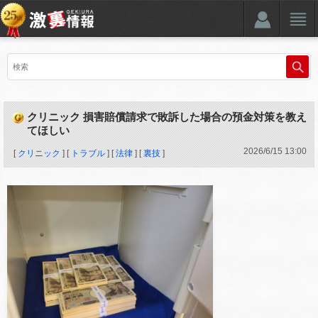
クリニック 損害賠償請求で敗訴した場合の預金対策を教え
てほしい
2026
/
6
/
15
13:00
[
クリニック
] [
トラブル
] [
法律
] [
裏技
]