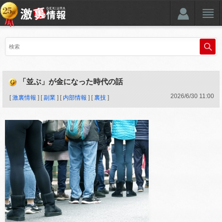
「並ぶ」が金になった時代の話
2026
/
6
/
30
11:00
[
激裏情報
] [
副業
] [
内部情報
] [
裏技
]