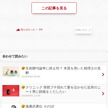
この記事を見る
知らなかった！
5件
お気に入り
合わせて読みたい
生前贈与論争に終止符？ 本質を突いた税理士の見
解
2026/8/06 09:00
クリニック 突然ブチ切れて妻を泣かせた近所のニ
ート男に鉄槌をくだしたい
2026/8/05 13:00
激裏武勇伝 その10