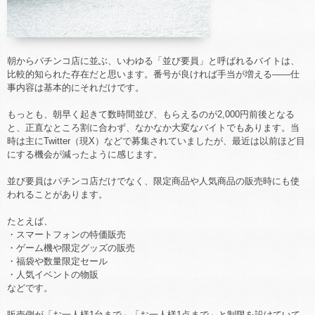
朝からパチンコ店に並ぶ、いわゆる「並び要員」と呼ばれるバイトは、
比較的知られた存在だと思います。番号が良ければ手当が増える――仕
事内容は基本的にそれだけです。
もっとも、朝早く起きて数時間並び、もらえるのが2,000円前後となる
と、正直なところ割に合わず、なかなか大変なバイトでもあります。当
時は主にTwitter（現X）などで募集されていましたが、最近は以前ほど目
にする機会が減ったように感じます。
並び要員はパチンコ店だけでなく、限定商品や人気商品の販売時にも使
われることがあります。
たとえば、
・スマートフォンの特価販売
・ゲーム機や限定グッズの販売
・福袋や数量限定セール
・人気イベントの物販
などです。
販売側が「お一人様1台まで」「お一人様1点まで」と制限を設けていて