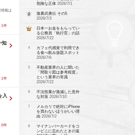
危険な正体
2026/7/1
裏情報は
激裏武勇伝 その5
2
2026/7/3
！
1
件
日本一お金をもらってい
3
る公務員「執行官」の話
2026/7/22
か知
4
カフェ代感覚で利用でき
る食べ飲み放題スポット
2026/7/6
名
5
不動産業界の人に聞いた
「間取り図は参考程度」
という業界の常識
！
1
件
2026/7/22
6
不法投棄が激減した意外
を入
な対策
2026/7/10
7
メルカリで絶対にiPhone
を買わないほうがいい理
由
2026/7/2
！
0
件
8
マイナンバーカードをコ
ンビニに忘れたときの返