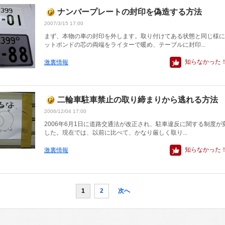
ナンバープレートの封印を偽造する方法
2007/3/15 17:00
まず、本物の車の封印を外します。取り付けてある状態と同じ様に
ットボンドの芯の両端をライターで暖め、テーブルに封印...
知らなかった
激裏情報
二輪車駐車禁止の取り締まりから逃れる方法
2006/12/04 17:00
2006年6月1日に道路交通法が改正され、駐車違反に関する制度が
した。現在では、以前に比べて、かなり厳しく取り...
知らなかった
激裏情報
1
2
次へ