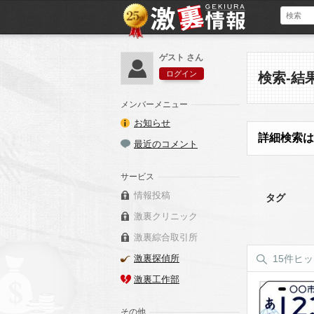
ゲスト さん
ログイン
検索-結
メンバーメニュー
お知らせ
詳細検索は
最近のコメント
サービス
情報投稿
タグ
激裏クリニック
激裏綜合取引所
激裏探偵所
15件ヒ
激裏工作部
その他