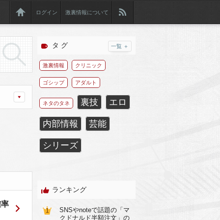
ログイン
激裏情報について
タ グ
一覧 ＋
激裏情報
クリニック
ゴシップ
アダルト
裏技
エロ
ネタのタネ
内部情報
芸能
シリーズ
ランキング
確率
SNSやnoteで話題の「マ
1
クドナルド半額注文」の