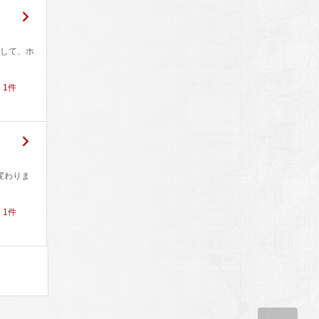
して、ホ
！
1
件
変わりま
！
1
件