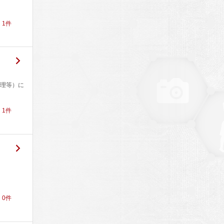
！
1
件
管理等）に
！
1
件
！
0
件