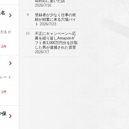
却対応に驚いた話
2026/7/16
氏名
9
登録者が少なく仕事の依
頼が頻繁に来る穴場バイ
ト
2026/7/23
方法 が
10
不正にキャンペーンへ応
募を繰り返しAmazonギ
フト券3,000万円分を詐取
！
2
件
した男が逮捕された背景
2026/7/7
レー ト
！
1
件
や保