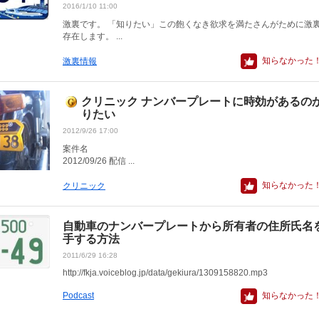
2016/1/10 11:00
激裏です。 「知りたい」この飽くなき欲求を満たさんがために激
存在します。 ...
知らなかった
激裏情報
クリニック ナンバープレートに時効があるの
りたい
2012/9/26 17:00
案件
2012/09/26 配信 ...
知らなかった
クリニック
自動車のナンバープレートから所有者の住所氏名
手する方法
2011/6/29 16:28
http://fkja.voiceblog.jp/data/gekiura/1309158820.mp3
Podcast
知らなかった