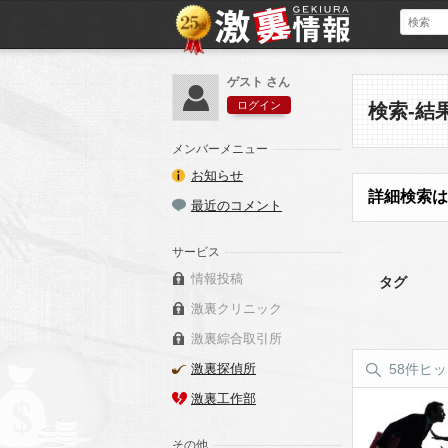
ゲスト さん
ログイン
検索-結
メンバーメニュー
お知らせ
詳細検索は
最近のコメント
サービス
情報投稿
タグ
激裏クリニック
激裏綜合取引所
激裏探偵所
58件ヒ
激裏工作部
その他