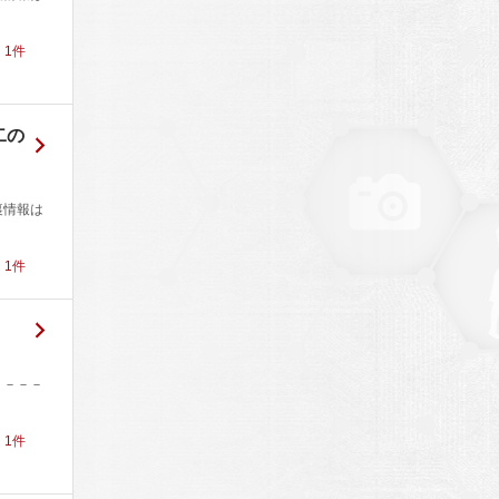
！
1
件
二の
裏情報は
！
1
件
－－－－
！
1
件