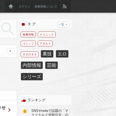
ログイン
激裏情報について
タ グ
一覧 ＋
激裏情報
クリニック
ゴシップ
アダルト
裏技
エロ
ネタのタネ
内部情報
芸能
シリーズ
ランキング
させ
SNSやnoteで話題の「マ
1
クドナルド半額注文」の