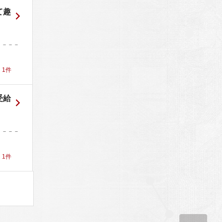
て趣
－－－－
！
1
件
受給
－－－－
！
1
件