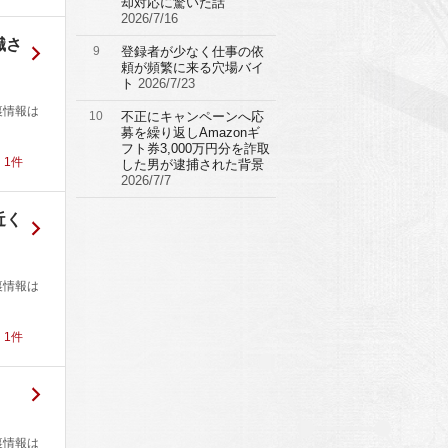
却対応に驚いた話
2026/7/16
職さ
9
登録者が少なく仕事の依
頼が頻繁に来る穴場バイ
ト
2026/7/23
裏情報は
10
不正にキャンペーンへ応
募を繰り返しAmazonギ
フト券3,000万円分を詐取
！
1
件
した男が逮捕された背景
2026/7/7
近く
裏情報は
！
1
件
裏情報は