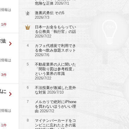
危険な正体
2026/7/1
裏情報は
激裏武勇伝 その5
2
2026/7/3
！
1
件
日本一お金をもらってい
3
る公務員「執行官」の話
2026/7/22
方法
4
カフェ代感覚で利用でき
る食べ飲み放題スポット
2026/7/6
裏情報は
5
不動産業界の人に聞いた
「間取り図は参考程度」
という業界の常識
！
3
件
2026/7/22
6
不法投棄が激減した意外
私に
な対策
2026/7/10
7
メルカリで絶対にiPhone
を買わないほうがいい理
裏情報は
由
2026/7/2
8
マイナンバーカードをコ
ンビニに忘れたときの返
！
1
件