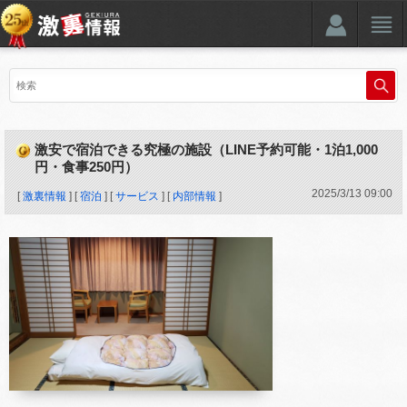
激安で宿泊できる究極の施設（LINE予約可能・1泊1,000
円・食事250円）
2025
/
3
/
13
09:00
[
激裏情報
] [
宿泊
] [
サービス
] [
内部情報
]