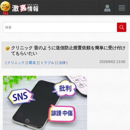
クリニック 昔のように送信防止措置依頼を簡単に受け付け
てもらいたい
2026
/
6
/
02
13:00
[
クリニック
] [
匿名
] [
トラブル
] [
法律
]