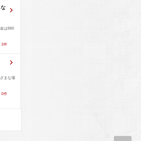
とな
は880
！
3
件
ざまな場
！
0
件