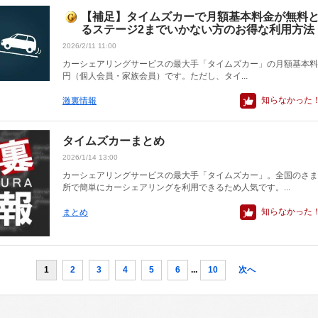
【補足】タイムズカーで月額基本料金が無料
るステージ2までいかない方のお得な利用方法
2026/2/11 11:00
カーシェアリングサービスの最大手「タイムズカー」の月額基本料金
円（個人会員・家族会員）です。ただし、タイ...
知らなかった
激裏情報
タイムズカーまとめ
2026/1/14 13:00
カーシェアリングサービスの最大手「タイムズカー」。全国のさま
所で簡単にカーシェアリングを利用できるため人気です。...
知らなかった
まとめ
1
2
3
4
5
6
...
10
次へ