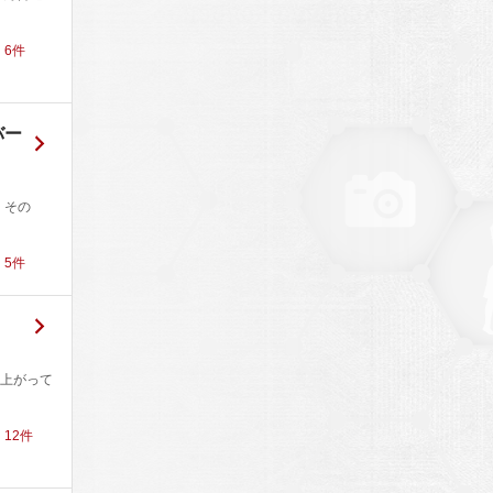
！
6
件
バー
：その
！
5
件
上がって
！
12
件