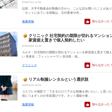
2026/7/22 11:00
以前、大手不動産会社勤務の方から、こんな話を聞いたことがあり
「ネットに出ている情報は、元付業者や売...
知らなかった
激裏情報
クリニック 社宅契約の期限が切れるマンショ
家賃据え置きで個人契約したい
2026/5/02 13:00
カルテ：社宅契約の期限が切れるマンションを家賃据え置きで個人
い 患者名：フィッシャーマン 担当医：福...
知らなかった
クリニック
リアル制服レンタルという選択肢
2026/4/28 09:00
コスプレや撮影で「できるだけリアルな制服を使いたい」と思った
初につまずくのが衣装選びです。ネット通販や量...
知らなかった
激裏情報