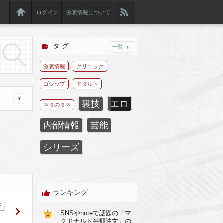
ログイン
激裏情報について
タ グ
一覧 ＋
激裏情報
クリニック
ゴシップ
アダルト
裏技
エロ
ネタのタネ
内部情報
芸能
シリーズ
ランキング
度」
SNSやnoteで話題の「マ
1
クドナルド半額注文」の