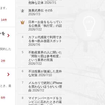
危険な正体
2026/7/1
ます。
激裏武勇伝 その5
2
2026/7/3
！
14
件
日本一お金をもらってい
3
る公務員「執行官」の話
2026/7/22
ンを
4
カフェ代感覚で利用でき
る食べ飲み放題スポット
2026/7/6
契約した
5
不動産業界の人に聞いた
「間取り図は参考程度」
という業界の常識
！
2
件
2026/7/22
6
不法投棄が激減した意外
な対策
2026/7/10
7
メルカリで絶対にiPhone
とき、最
を買わないほうがいい理
由
2026/7/2
！
6
件
8
マイナンバーカードをコ
ンビニに忘れたときの返