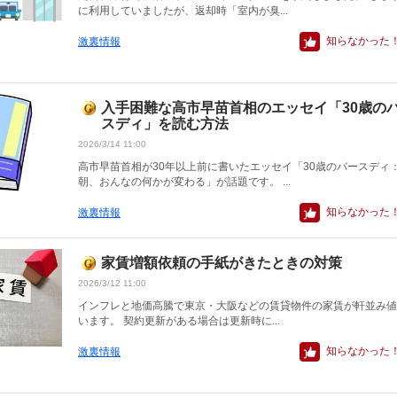
に利用していましたが、返却時「室内が臭...
知らなかった
激裏情報
入手困難な高市早苗首相のエッセイ「30歳の
スディ」を読む方法
2026/3/14 11:00
高市早苗首相が30年以上前に書いたエッセイ「30歳のバースディ
朝、おんなの何かが変わる」が話題です。 ...
知らなかった
激裏情報
家賃増額依頼の手紙がきたときの対策
2026/3/12 11:00
インフレと地価高騰で東京・大阪などの賃貸物件の家賃が軒並み値
います。 契約更新がある場合は更新時に...
知らなかった
激裏情報