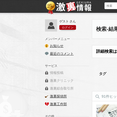
ゲスト さん
ログイン
検索-結
メンバーメニュー
お知らせ
詳細検索は
最近のコメント
サービス
情報投稿
タグ
激裏クリニック
激裏綜合取引所
激裏探偵所
91件ヒ
激裏工作部
その他