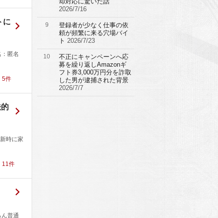
却対応に驚いた話
2026/7/16
トに
9
登録者が少なく仕事の依
頼が頻繁に来る穴場バイ
ト
2026/7/23
名：匿名
10
不正にキャンペーンへ応
募を繰り返しAmazonギ
フト券3,000万円分を詐取
！
5
件
した男が逮捕された背景
2026/7/7
法的
新時に家
！
11
件
ろん普通