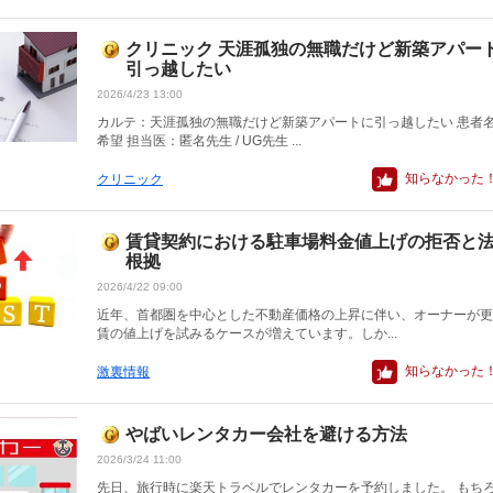
クリニック 天涯孤独の無職だけど新築アパー
引っ越したい
2026/4/23 13:00
カルテ：天涯孤独の無職だけど新築アパートに引っ越したい 患者
希望 担当医：匿名先生 / UG先生 ...
知らなかった
クリニック
賃貸契約における駐車場料金値上げの拒否と
根拠
2026/4/22 09:00
近年、首都圏を中心とした不動産価格の上昇に伴い、オーナーが更
賃の値上げを試みるケースが増えています。しか...
知らなかった
激裏情報
やばいレンタカー会社を避ける方法
2026/3/24 11:00
先日、旅行時に楽天トラベルでレンタカーを予約しました。 もち